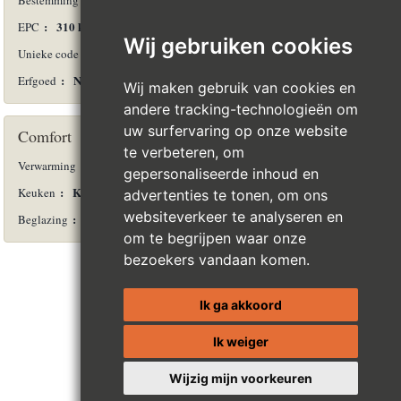
Bestemming
:
310 kWh/m²
EPC
Wij gebruiken cookies
:
2419E0684534C
Unieke code
:
Nee
Erfgoed
Wij maken gebruik van cookies en
andere tracking-technologieën om
uw surfervaring op onze website
Comfort
te verbeteren, om
:
Warmtepomp
Verwarming
gepersonaliseerde inhoud en
:
Kasten met toestellen
Keuken
advertenties te tonen, om ons
websiteverkeer te analyseren en
:
Dubbel
Beglazing
om te begrijpen waar onze
bezoekers vandaan komen.
Ik ga akkoord
Ik weiger
Wijzig mijn voorkeuren