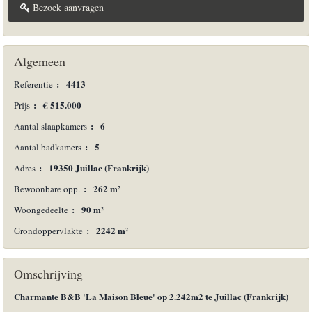
Bezoek aanvragen
Algemeen
:
4413
Referentie
:
€ 515.000
Prijs
:
6
Aantal slaapkamers
:
5
Aantal badkamers
:
19350 Juillac (Frankrijk)
Adres
:
262 m²
Bewoonbare opp.
:
90 m²
Woongedeelte
:
2242 m²
Grondoppervlakte
Omschrijving
Charmante B&B 'La Maison Bleue' op 2.242m2 te Juillac (Frankrijk)