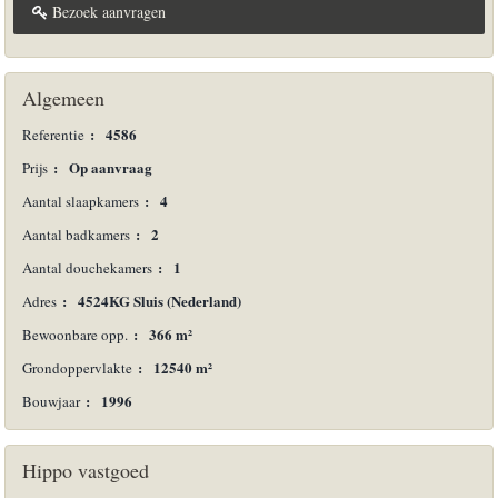
Bezoek aanvragen
Algemeen
:
4586
Referentie
:
Op aanvraag
Prijs
:
4
Aantal slaapkamers
:
2
Aantal badkamers
:
1
Aantal douchekamers
:
4524KG Sluis (Nederland)
Adres
:
366 m²
Bewoonbare opp.
:
12540 m²
Grondoppervlakte
:
1996
Bouwjaar
Hippo vastgoed