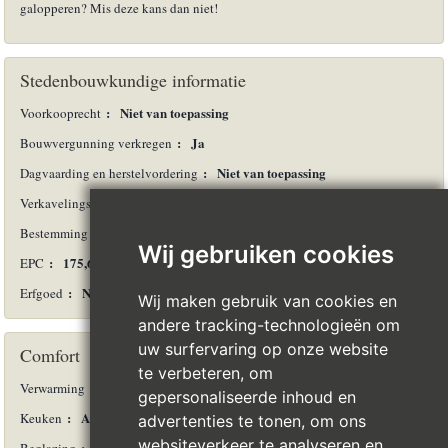
galopperen? Mis deze kans dan niet!
Stedenbouwkundige informatie
:
Niet van toepassing
Voorkooprecht
:
Ja
Bouwvergunning verkregen
:
Niet van toepassing
Dagvaarding en herstelvordering
:
Niet van toepassing
Verkavelingsvergunning
:
Agrarisch gebied
Bestemming
Wij gebruiken cookies
:
175,61 kWh/m²
EPC
:
Nee
Erfgoed
Wij maken gebruik van cookies en
andere tracking-technologieën om
uw surfervaring op onze website
Comfort
te verbeteren, om
:
CV op gas
Verwarming
gepersonaliseerde inhoud en
:
Alle comfort
Keuken
advertenties te tonen, om ons
websiteverkeer te analyseren en
:
Hoogrendementsglas