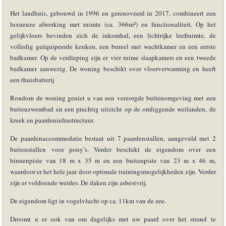
Het landhuis, gebouwd in 1996 en gerenoveerd in 2017, combineert een
luxueuze afwerking met ruimte (ca. 366m²) en functionaliteit. Op het
gelijkvloers bevinden zich de inkomhal, een lichtrijke leefruimte, de
volledig geëquipeerde keuken, een bureel met wachtkamer en een eerste
badkamer. Op de verdieping zijn er vier ruime slaapkamers en een tweede
badkamer aanwezig. De woning beschikt over vloerverwarming en heeft
een thuisbatterij
Rondom de woning geniet u van een verzorgde buitenomgeving met een
buitenzwembad en een prachtig uitzicht op de omliggende weilanden, de
kreek en paardeninfrastructuur.
De paardenaccommodatie bestaat uit 7 paardenstallen, aangevuld met 2
buitenstallen voor pony’s. Verder beschikt de eigendom over een
binnenpiste van 18 m x 35 m en een buitenpiste van 23 m x 46 m,
waardoor er het hele jaar door optimale trainingsmogelijkheden zijn. Verder
zijn er voldoende weides. De daken zijn asbestvrij.
De eigendom ligt in vogelvlucht op ca. 11km van de zee.
Droomt u er ook van om dagelijks met uw paard over het strand te