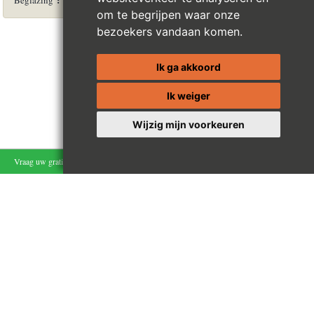
Beglazing
om te begrijpen waar onze
bezoekers vandaan komen.
Ik ga akkoord
Ik weiger
Wijzig mijn voorkeuren
Vraag uw gratis schatting aan
Blijf op de hoogte
Hippique.immo | E-mail:
info@hippique.immo
| B.T.W. BE 0843.058.969
Kantoor Verrebroek (Beveren-Waas) | Sint-Laurentiusstraat 50D - 9130 Verrebroek |
+32(0)495 91 50 20
IPI 504.064 - België | Onderworpen aan de
deontologische code van het B.I.V.
|
www.biv.be
Disclaimer
-
Privacy Statement