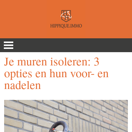
Je muren isoleren: 3
opties en hun voor- en
nadelen