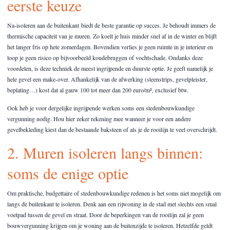
eerste keuze
Na-isoleren aan de buitenkant biedt de beste garantie op succes. Je behoudt immers de
thermische capaciteit van je muren. Zo koelt je huis minder snel af in de winter en blijft
het langer fris op hete zomerdagen. Bovendien verlies je geen ruimte in je interieur en
loop je geen risico op bijvoorbeeld koudebruggen of vochtschade. Ondanks deze
voordelen, is deze techniek de meest ingrijpende en duurste optie. Je geeft namelijk je
hele gevel een make-over. Afhankelijk van de afwerking (steenstrips, gevelpleister,
beplating…) kost dat al gauw 100 tot meer dan 200 euro/m², exclusief btw.
Ook heb je voor dergelijke ingrijpende werken soms een stedenbouwkundige
vergunning nodig. Hou hier zeker rekening mee wanneer je voor een andere
gevelbekleding kiest dan de bestaande baksteen of als je de rooilijn te veel overschrijdt.
2. Muren isoleren langs binnen:
soms de enige optie
Om praktische, budgettaire of stedenbouwkundige redenen is het soms niet mogelijk om
langs de buitenkant te isoleren. Denk aan een rijwoning in de stad met slechts een smal
voetpad tussen de gevel en straat. Door de beperkingen van de rooilijn zal je geen
bouwvergunning krijgen om je woning aan de buitenzijde te isoleren. Hetzelfde geldt