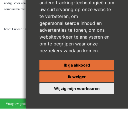
andere tracking-technologieën om
nodig. Voor een optimale isolatiewaarde kan je spouwisolatie (nu of later) eventueel
uw surfervaring op onze website
combineren met isolatie aan de buiten- of binnenzijde van je woning.
te verbeteren, om
gepersonaliseerde inhoud en
bron: Livios/F. © Spouwisolatie.be
advertenties te tonen, om ons
websiteverkeer te analyseren en
om te begrijpen waar onze
bezoekers vandaan komen.
Ik ga akkoord
Ik weiger
Wijzig mijn voorkeuren
Vraag uw gratis schatting aan
Blijf op de hoogte
Hippique.immo | E-mail:
info@hippique.immo
| B.T.W. BE 0843.058.969
Kantoor Verrebroek (Beveren-Waas) | Sint-Laurentiusstraat 50D - 9130 Verrebroek |