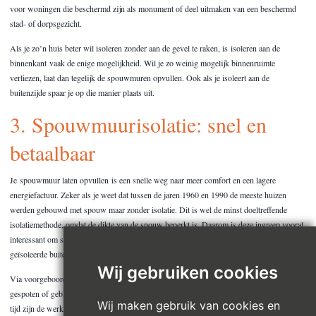
voor woningen die beschermd zijn als monument of deel uitmaken van een beschermd
stad- of dorpsgezicht.
Als je zo’n huis beter wil isoleren zonder aan de gevel te raken, is isoleren aan de
binnenkant vaak de enige mogelijkheid. Wil je zo weinig mogelijk binnenruimte
verliezen, laat dan tegelijk de spouwmuren opvullen. Ook als je isoleert aan de
buitenzijde spaar je op die manier plaats uit.
3. Spouwmuurisolatie: snel en
betaalbaar
Je spouwmuur laten opvullen is een snelle weg naar meer comfort en een lagere
energiefactuur. Zeker als je weet dat tussen de jaren 1960 en 1990 de meeste huizen
werden gebouwd met spouw maar zonder isolatie. Dit is wel de minst doeltreffende
isolatiemethode, omdat de dikte van de spouw beperkt is. Daarom is deze ingreep vooral
interessant om snel en goedkoop resultaat te boeken. De richtprijs is 20 à 23 euro/m²
geïsoleerde buitengevel, inclusief btw.
Wij gebruiken cookies
Via voorgeboorde openingen wordt isolatiemateriaal door de buitenmuur in de spouw
gespoten of geblazen. Er komen geen breekwerken aan te pas en in een of twee dagen
Wij maken gebruik van cookies en
tijd zijn de werken achter de rug. Bovendien heb je geen stedenbouwkundige vergunning