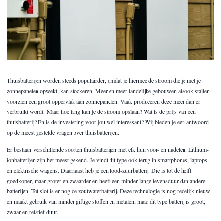
Thuisbatterijen worden steeds populairder, omdat je hiermee de stroom die je met je
zonnepanelen opwekt, kan stockeren. Meer en meer landelijke gebouwen alsook stallen
voorzien een groot oppervlak aan zonnepanelen. Vaak produceren deze meer dan er
verbruikt wordt. Maar hoe lang kan je de stroom opslaan? Wat is de prijs van een
thuisbatterij? En is de investering voor jou wel interessant? Wij bieden je een antwoord
op de meest gestelde vragen over thuisbatterijen.
Er bestaan verschillende soorten thuisbatterijen met elk hun voor- en nadelen. Lithium-
ionbatterijen zijn het meest gekend. Je vindt dit type ook terug in smartphones, laptops
en elektrische wagens. Daarnaast heb je een lood-zuurbatterij. Die is tot de helft
goedkoper, maar groter en zwaarder en heeft een minder lange levensduur dan andere
batterijen. Tot slot is er nog de zoutwaterbatterij. Deze technologie is nog redelijk nieuw
en maakt gebruik van minder giftige stoffen en metalen, maar dit type batterij is groot,
zwaar en relatief duur.