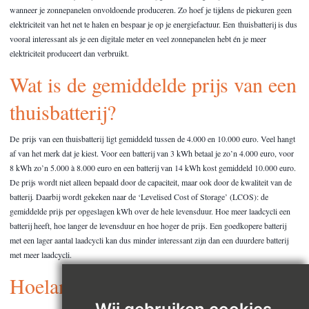
wanneer je zonnepanelen onvoldoende produceren. Zo hoef je tijdens de piekuren geen
elektriciteit van het net te halen en bespaar je op je energiefactuur. Een thuisbatterij is dus
vooral interessant als je een digitale meter en veel zonnepanelen hebt én je meer
elektriciteit produceert dan verbruikt.
Wat is de gemiddelde prijs van een
thuisbatterij?
De prijs van een thuisbatterij ligt gemiddeld tussen de 4.000 en 10.000 euro. Veel hangt
af van het merk dat je kiest. Voor een batterij van 3 kWh betaal je zo’n 4.000 euro, voor
8 kWh zo’n 5.000 à 8.000 euro en een batterij van 14 kWh kost gemiddeld 10.000 euro.
De prijs wordt niet alleen bepaald door de capaciteit, maar ook door de kwaliteit van de
batterij. Daarbij wordt gekeken naar de ‘Levelised Cost of Storage’ (LCOS): de
gemiddelde prijs per opgeslagen kWh over de hele levensduur. Hoe meer laadcycli een
batterij heeft, hoe langer de levensduur en hoe hoger de prijs. Een goedkopere batterij
met een lager aantal laadcycli kan dus minder interessant zijn dan een duurdere batterij
met meer laadcycli.
Hoelang bedraagt de