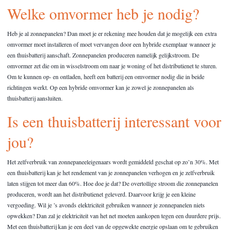
Welke omvormer heb je nodig?
Heb je al zonnepanelen? Dan moet je er rekening mee houden dat je mogelijk een extra
omvormer moet installeren of moet vervangen door een hybride exemplaar wanneer je
een thuisbatterij aanschaft. Zonnepanelen produceren namelijk gelijkstroom. De
omvormer zet die om in wisselstroom om naar je woning of het distributienet te sturen.
Om te kunnen op- en ontladen, heeft een batterij een omvormer nodig die in beide
richtingen werkt. Op een hybride omvormer kan je zowel je zonnepanelen als
thuisbatterij aansluiten.
Is een thuisbatterij interessant voor
jou?
Het zelfverbruik van zonnepaneeleigenaars wordt gemiddeld geschat op zo’n 30%. Met
een thuisbatterij kan je het rendement van je zonnepanelen verhogen en je zelfverbruik
laten stijgen tot meer dan 60%. Hoe doe je dat? De overtollige stroom die zonnepanelen
produceren, wordt aan het distributienet geleverd. Daarvoor krijg je een kleine
vergoeding. Wil je ’s avonds elektriciteit gebruiken wanneer je zonnepanelen niets
opwekken? Dan zal je elektriciteit van het net moeten aankopen tegen een duurdere prijs.
Met een thuisbatterij kan je een deel van de opgewekte energie opslaan om te gebruiken