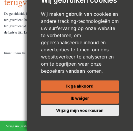
Wij gebruiken cookies
terugverdientijd?
Wij maken gebruik van cookies en
De gemiddelde levensduur bedraagt 15 à 25 jaar. Hoe snel je een thuisbatterij
terugverdient, hangt af van jouw persoonlijke situatie. In de meeste gevallen ligt de
andere tracking-technologieën om
terugverdientijd tussen de 6 à 15 jaar. Veel hangt af van de stroomprijs en die fluctueert
uw surfervaring op onze website
de laatste tijd. Lees hier hoe rendabel een thuisbatterij is.
te verbeteren, om
gepersonaliseerde inhoud en
advertenties te tonen, om ons
bron: Livios.be
websiteverkeer te analyseren en
om te begrijpen waar onze
bezoekers vandaan komen.
Ik ga akkoord
Ik weiger
Wijzig mijn voorkeuren
Vraag uw gratis schatting aan
Blijf op de hoogte