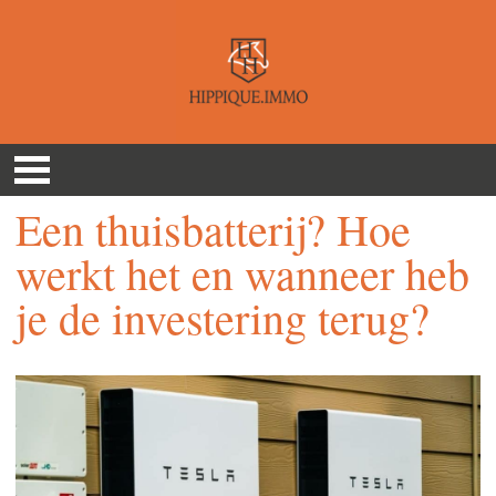
Een thuisbatterij? Hoe
werkt het en wanneer heb
je de investering terug?