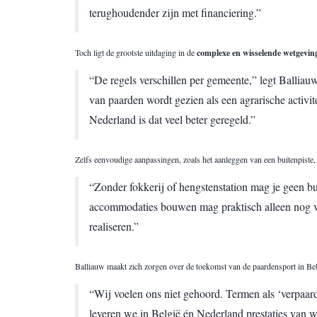
terughoudender zijn met financiering.”
Toch ligt de grootste uitdaging in de
complexe en wisselende wetgevin
“De regels verschillen per gemeente,” legt Balliau
van paarden wordt gezien als een agrarische activit
Nederland is dat veel beter geregeld.”
Zelfs eenvoudige aanpassingen, zoals het aanleggen van een buitenpiste, 
“Zonder fokkerij of hengstenstation mag je geen bui
accommodaties bouwen mag praktisch alleen nog voor
realiseren.”
Balliauw maakt zich zorgen over de toekomst van de paardensport in Bel
“Wij voelen ons niet gehoord. Termen als ‘verpaard
leveren we in België én Nederland prestaties van w