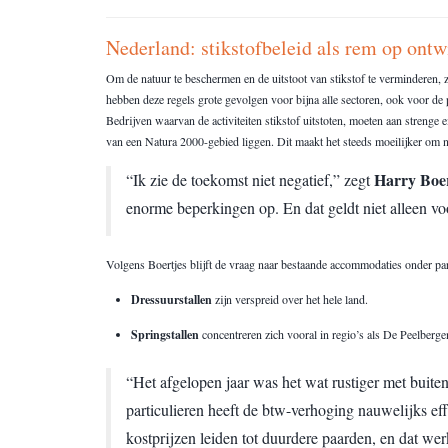
Nederland: stikstofbeleid als rem op ontw
Om de natuur te beschermen en de uitstoot van stikstof te verminderen, 
hebben deze regels grote gevolgen voor bijna alle sectoren, ook voor de
Bedrijven waarvan de activiteiten stikstof uitstoten, moeten aan strenge 
van een Natura 2000-gebied liggen. Dit maakt het steeds moeilijker om 
Harry Boer
“Ik zie de toekomst niet negatief,” zegt
enorme beperkingen op. En dat geldt niet alleen vo
Volgens Boertjes blijft de vraag naar bestaande accommodaties onder part
Dressuurstallen
zijn verspreid over het hele land.
Springstallen
concentreren zich vooral in regio’s als De Peelber
“Het afgelopen jaar was het wat rustiger met buiten
particulieren heeft de btw-verhoging nauwelijks ef
kostprijzen leiden tot duurdere paarden, en dat wer