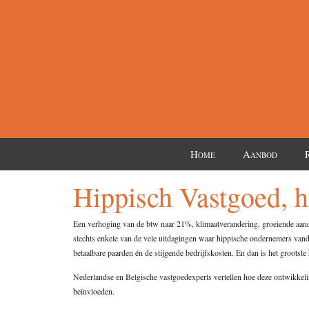
H
A
OME
ANBOD
Hippisch Vastgoed, h
Een verhoging van de btw naar 21%, klimaatverandering, groeiende aanda
slechts enkele van de vele uitdagingen waar hippische ondernemers va
betaalbare paarden én de stijgende bedrijfskosten. En dan is het grootst
Nederlandse en Belgische vastgoedexperts vertellen hoe deze ontwikkelin
beïnvloeden.