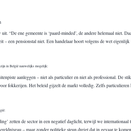
g
.
w uit. “De ene gemeente is ‘paard-minded’, de andere helemaal niet. Da
eit – een pensionstal niet. Een handelaar hoort volgens de wet eigenlij
zijn in België nauwelijks mogelijk:
tenpiste aanleggen – niet als particulier en niet als professional. De s
 fokkerijen. Het beleid gijzelt de markt volledig. Zelfs particuliere
gië:
ing’ zetten de sector in een negatief daglicht, terwijl we internationa
ereldniveau – maar zonder politieke steun dreigt dat in gevaar te komen