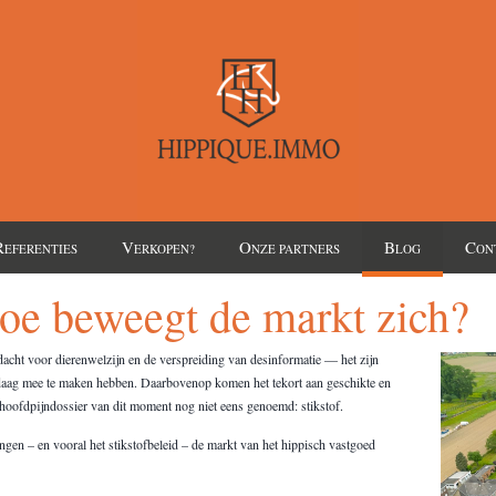
R
V
O
B
C
EFERENTIES
ERKOPEN?
NZE PARTNERS
LOG
ON
oe beweegt de markt zich?
cht voor dierenwelzijn en de verspreiding van desinformatie — het zijn
ndaag mee te maken hebben. Daarbovenop komen het tekort aan geschikte en
e hoofdpijndossier van dit moment nog niet eens genoemd: stikstof.
gen – en vooral het stikstofbeleid – de markt van het hippisch vastgoed