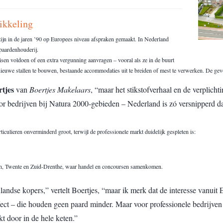
ikkeling
zijn in de jaren ’90 op Europees niveau afspraken gemaakt. In Nederland
 paardenhouderij.
eisen voldoen of een extra vergunning aanvragen – vooral als ze in de buurt
nieuwe stallen te bouwen, bestaande accommodaties uit te breiden of mest te verwerken. De gev
tjes
van
Boertjes Makelaars
, “maar het stikstofverhaal en de verplic
or bedrijven bij Natura 2000-gebieden – Nederland is zó versnipperd da
iculieren onverminderd groot, terwijl de professionele markt duidelijk gespleten is:
gen, Twente en Zuid-Drenthe, waar handel en concoursen samenkomen.
landse kopers,” vertelt Boertjes, “maar ik merk dat de interesse vanuit
fect – die houden geen paard minder. Maar voor professionele bedrijven
kt door in de hele keten.”