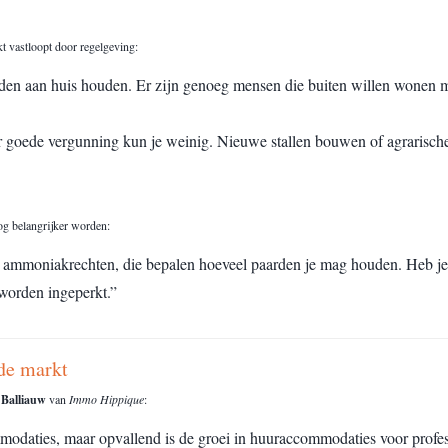
kt vastloopt door regelgeving:
en aan huis houden. Er zijn genoeg mensen die buiten willen wonen me
der goede vergunning kun je weinig. Nieuwe stallen bouwen of agrarisc
og belangrijker worden:
 ammoniakrechten, die bepalen hoeveel paarden je mag houden. Heb je r
 worden ingeperkt.”
de markt
 Balliauw
van
Immo Hippique
:
odaties, maar opvallend is de groei in huuraccommodaties voor profes