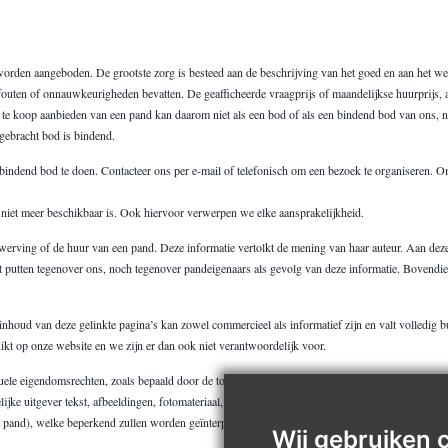
worden aangeboden. De grootste zorg is besteed aan de beschrijving van het goed en aan het 
e fouten of onnauwkeurigheden bevatten. De geafficheerde vraagprijs of maandelijkse huurprijs, 
ur of te koop aanbieden van een pand kan daarom niet als een bod of als een bindend bod van o
tgebracht bod is bindend.
 bindend bod te doen. Contacteer ons per e-mail of telefonisch om een bezoek te organiseren. O
nd niet meer beschikbaar is. Ook hiervoor verwerpen we elke aansprakelijkheid.
erving of de huur van een pand. Deze informatie vertolkt de mening van haar auteur. Aan deze i
t putten tegenover ons, noch tegenover pandeigenaars als gevolg van deze informatie. Bovendie
inhoud van deze gelinkte pagina’s kan zowel commercieel als informatief zijn en valt volledig
kt op onze website en we zijn er dan ook niet verantwoordelijk voor.
uele eigendomsrechten, zoals bepaald door de toepasselijke wetgeving van toepassing. Meer bep
e uitgever tekst, afbeeldingen, fotomateriaal, videomateriaal e.d. te kopiëren of anderszins te 
 pand), welke beperkend zullen worden geïnterpreteerd.
Wij gebruiken 