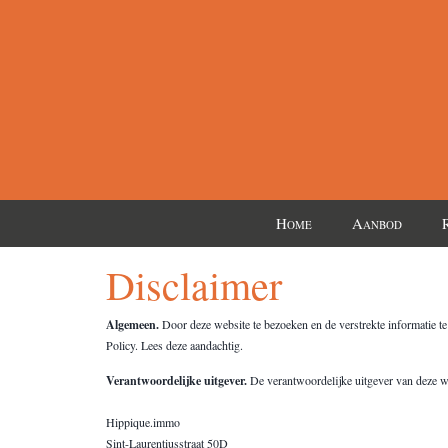
H
A
OME
ANBOD
Disclaimer
Algemeen.
Door deze website te bezoeken en de verstrekte informatie t
Policy. Lees deze aandachtig.
Verantwoordelijke uitgever.
De verantwoordelijke uitgever van deze we
Hippique.immo
Sint-Laurentiusstraat 50D