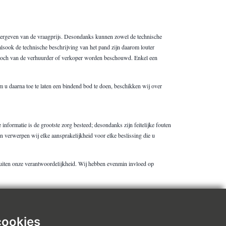
weergeven van de vraagprijs. Desondanks kunnen zowel de technische
alsook de technische beschrijving van het pand zijn daarom louter
ns, noch van de verhuurder of verkoper worden beschouwd. Enkel een
m u daarna toe te laten een bindend bod te doen, beschikken wij over
nformatie is de grootste zorg besteed; desondanks zijn feitelijke fouten
n verwerpen wij elke aansprakelijkheid voor elke beslissing die u
 buiten onze verantwoordelijkheid. Wij hebben evenmin invloed op
aald is de inhoud van deze website auteursrechtelijk beschermd. Het is
gebruiken, op de wettelijke restricties na (zoals bvb. het afdrukken of
cookies