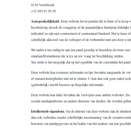
9130 Verrebroek
+32 495 91 50 20
Aansprakelijkheid.
Deze website bevat panden die te huur of te koop 
beschrijving alsook de vraagprijs of de maandelijkse huurprijs feitelijk
indicatief en zijn niet contractueel of contractueel bindend. Het te hu
schriftelijk akkoord van de verkoper of de verhuurder met een door u ui
We raden u ten stelligste aan een pand grondig te bezoeken alvorens een
standaardformulieren die wij u op uw vraag ter beschikking stellen.
Ten slotte is het mogelijk dat op het ogenblik van de consultatie het pa
Deze website kan eveneens informatie en tips bevatten aangaande de verw
of onnauwkeurigheden niet uit te sluiten. U kan dan ook geen enkel rech
(gedeeltelijk) mocht baseren op dergelijke informatie.
Deze website kan links bevatten die verwijzen naar andere websites. De 
sociale-mediaplatforms en andere diensten van derden, die worden gebrui
Intellectuele eigendom.
Op de inhoud van deze website zijn de intellect
dan ook verboden zonder schriftelijke toestemming van de verantwoordelijk
bewaren van pandgegevens in het kader van het zoeken van een geschikt