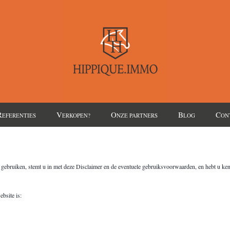
R
V
O
B
C
EFERENTIES
ERKOPEN?
NZE PARTNERS
LOG
ON
e gebruiken, stemt u in met deze Disclaimer en de eventuele gebruiksvoorwaarden, en hebt u k
bsite is: